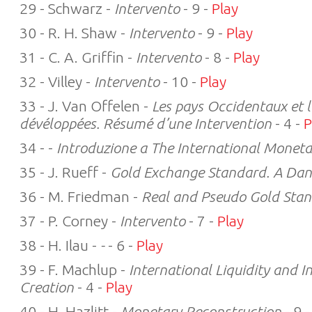
29 - Schwarz -
Intervento
- 9 -
Play
30 - R. H. Shaw -
Intervento
- 9 -
Play
31 - C. A. Griffin -
Intervento
- 8 -
Play
32 - Villey -
Intervento
- 10 -
Play
33 - J. Van Offelen -
Les pays Occidentaux et l
dévéloppées. Résumé d’une Intervention
- 4 -
P
34 - -
Introduzione a The International Monet
35 - J. Rueff -
Gold Exchange Standard. A Dan
36 - M. Friedman -
Real and Pseudo Gold Sta
37 - P. Corney -
Intervento
- 7 -
Play
38 - H. Ilau -
-
- 6 -
Play
39 - F. Machlup -
International Liquidity and 
Creation
- 4 -
Play
40 - H. Hazlitt -
Monetary Reconstruction
- 9 