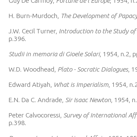
Guy De Carmoy,
Fortune de l’Europe
, 1954, n.
H. Burn-Murdoch,
The Development of Papac
J.W. Cecil Turner,
Introduction to the Study 
p.396.
Studii in memoria di Gioele Solari
, 1954, n.2, 
W.D. Woodhead,
Plato - Socratic Dialogues
, 1
Edward Atiyah,
What is Imperialism
, 1954, n.
E.N. Da C. Andrade,
Sir Isaac Newton
, 1954, n
Peter Calvocoressi,
Survey of International Aff
p.398.