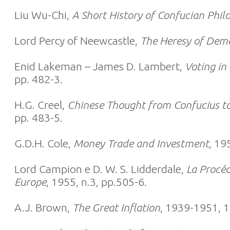
Liu Wu-Chi,
A Short History of Confucian Phil
Lord Percy of Neewcastle,
The Heresy of Dem
Enid Lakeman – James D. Lambert,
Voting in
pp. 482-3.
H.G. Creel,
Chinese Thought from Confucius t
pp. 483-5.
G.D.H. Cole,
Money Trade and Investment
, 19
Lord Campion e D. W. S. Lidderdale,
La Procé
Europe
, 1955, n.3, pp.505-6.
A.J. Brown,
The Great Inflation
, 1939-1951, 1