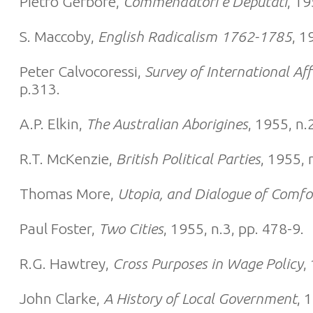
Pietro Gerbore,
Commendatori e Deputati
, 19
S. Maccoby,
English Radicalism 1762-1785
, 1
Peter Calvocoressi,
Survey of International Af
p.313.
A.P. Elkin,
The Australian Aborigines
, 1955, n.
R.T. McKenzie,
British Political Parties
, 1955, 
Thomas More,
Utopia, and Dialogue of Comfo
Paul Foster,
Two Cities
, 1955, n.3, pp. 478-9.
R.G. Hawtrey,
Cross Purposes in Wage Policy
,
John Clarke,
A History of Local Government
, 