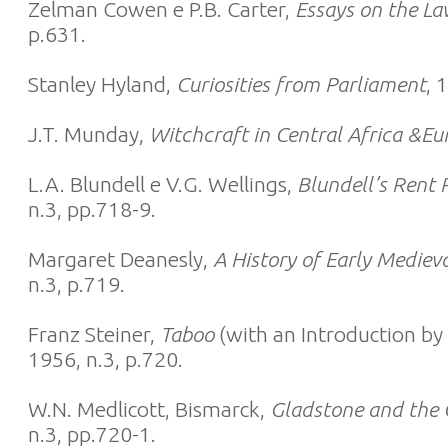
Zelman Cowen e P.B. Carter,
Essays on the La
p.631.
Stanley Hyland,
Curiosities from Parliament
, 
J.T. Munday,
Witchcraft in Central Africa &Eu
L.A. Blundell e V.G. Wellings,
Blundell’s Rent 
n.3, pp.718-9.
Margaret Deanesly,
A History of Early Mediev
n.3, p.719.
Franz Steiner,
Taboo
(with an Introduction by 
1956, n.3, p.720.
W.N. Medlicott, Bismarck,
Gladstone and the 
n.3, pp.720-1.