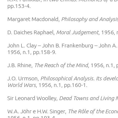
pp.153-4.
Margaret Macdonald,
Philosophy and Analysi
D. Daiches Raphael,
Moral Judgement
, 1956, 
John L. Clay – John B. Frankenburg – John A.
1956, n.1, pp.158-9.
J.B. Rhine,
The Reach of the Mind
, 1956, n.1,
J.O. Urmson,
Philosophical Analysis. Its dev
World Wars
, 1956, n.1, pp.160-1.
Sir Leonard Woolley,
Dead Towns and Living 
W.A. Jöhr e H.W. Singer,
The Rôle of the Econo
1956, n.1, pp.193-4.