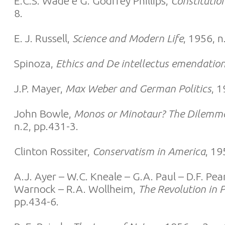
E.C.S. Wade e G. Godfrey Phillips,
Constitutio
8.
E. J. Russell,
Science and Modern Life
, 1956, n
Spinoza,
Ethics and De intellectus emendatio
J.P. Mayer,
Max Weber and German Politics
, 1
John Bowle,
Monos or Minotaur? The Dilemma 
n.2, pp.431-3.
Clinton Rossiter,
Conservatism in America
, 19
A.J. Ayer – W.C. Kneale – G.A. Paul – D.F. Pear
Warnock – R.A. Wollheim,
The Revolution in 
pp.434-6.