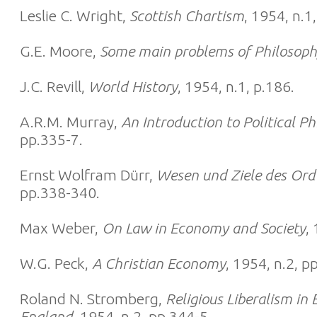
Leslie C. Wright,
Scottish Chartism
, 1954, n.1
G.E. Moore,
Some main problems of Philosop
J.C. Revill,
World History
, 1954, n.1, p.186.
A.R.M. Murray,
An Introduction to Political P
pp.335-7.
Ernst Wolfram Dürr,
Wesen und Ziele des Ord
pp.338-340.
Max Weber,
On Law in Economy and Society
,
W.G. Peck,
A Christian Economy
, 1954, n.2, p
Roland N. Stromberg,
Religious Liberalism in
England
, 1954, n.2, pp.344-5.