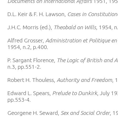
Documents on International Affairs
1951, 1954
D.L. Keir & F. H. Lawson,
Cases in Constitution
J.H.C. Morris (ed.),
Theobald on Wills
, 1954, n
Alfred Grosser,
Administration et Politique e
1954, n.2, p.400.
P. Sargant Florence,
The Logic of British and 
n.3, pp.551-2.
Robert H. Thouless,
Authority and Freedom
, 
Edward L. Spears,
Prelude to Dunkirk
, July 1
pp.553-4.
Georgene H. Seward,
Sex and Social Order
, 1