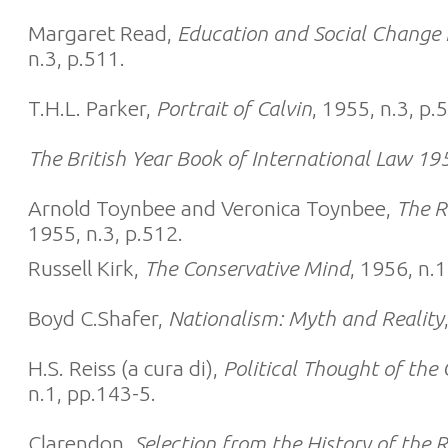
Margaret Read,
Education and Social Change i
n.3, p.511.
T.H.L. Parker,
Portrait of Calvin
, 1955, n.3, p.
The British Year Book of International Law 19
Arnold Toynbee and Veronica Toynbee,
The R
1955, n.3, p.512.
Russell Kirk,
The Conservative Mind
, 1956, n.1
Boyd C.Shafer,
Nationalism: Myth and Reality
H.S. Reiss (a cura di),
Political Thought of th
n.1, pp.143-5.
Clarendon,
Selection from the History of the R