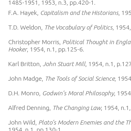
1485-1951, 1953, n.3, pp.420-1.
F.A. Hayek,
Capitalism and the Historians
, 19
T.D. Weldon,
The Vocabulary of Politics
, 1954,
Christopher Morris,
Political Thought in Engl
Hooker
, 1954, n.1, pp.125-6.
Karl Britton,
John Stuart Mill
, 1954, n.1, p.12
John Madge,
The Tools of Social Science
, 1954
D.H. Monro,
Godwin’s Moral Philosophy
, 1954
Alfred Denning,
The Changing Law
, 1954, n.1
John Wild,
Plato’s Modern Enemies and the Th
1954, n.1, pp.130-1.