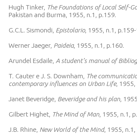
Hugh Tinker,
The Foundations of Local Self-G
Pakistan and Burma, 1955, n.1, p.159.
G.C.L. Sismondi,
Epistolario
, 1955, n.1, p.159
Werner Jaeger,
Paideia
, 1955, n.1, p.160.
Arundel Esdaile,
A student’s manual of Biblio
T. Cauter e J. S. Downham,
The communication
contemporary influences on Urban Life
, 1955,
Janet Beveridge,
Beveridge and his plan
, 1955
Gilbert Highet,
The Mind of Man
, 1955, n.1, p
J.B. Rhine,
New World of the Mind
, 1955, n.1,