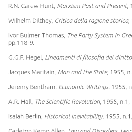
R.N. Carew Hunt,
Marxism Past and Present
,
Wilhelm Dilthey,
Critica della ragione storica
,
Ivor Bulmer Thomas,
The Party System in Grea
pp.118-9.
G.G.F. Hegel,
Lineamenti di filosofia del diritto
Jacques Maritain,
Man and the State
, 1955, n
Jeremy Bentham,
Economic Writings
, 1955, 
A.R. Hall,
The Scientific Revolution
, 1955, n.1,
Isaiah Berlin,
Historical Inevitability
, 1955, n.1
Carleton Kemp Allen,
Law and Disorders, Lega