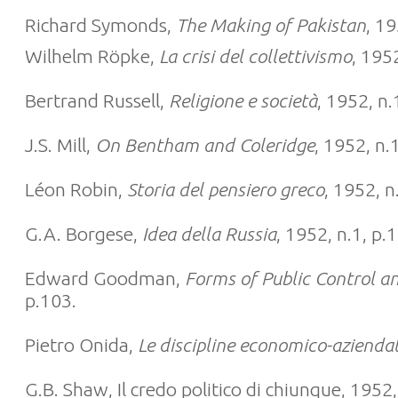
Richard Symonds,
The Making of Pakistan
, 19
Wilhelm Röpke,
La crisi del collettivismo
, 195
Bertrand Russell,
Religione e società
, 1952, n.
J.S. Mill,
On Bentham and Coleridge
, 1952, n.
Léon Robin,
Storia del pensiero greco
, 1952, n
G.A. Borgese,
Idea della Russia
, 1952, n.1, p.
Edward Goodman,
Forms of Public Control 
p.103.
Pietro Onida,
Le discipline economico-aziendal
G.B. Shaw, Il credo politico di chiunque, 1952,