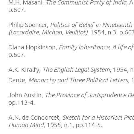
M.H. Masani,
The Communist Party of India
, A
p.607.
Philip Spencer,
Politics of Belief in Nineteent
(Lacordaire, Michon, Veuillot)
, 1954, n.3, p.60
Diana Hopkinson,
Family Inheritance, A life 
p.607.
A.K. Kiralfy,
The English Legal System
, 1954, n
Dante,
Monarchy and Three Political Letters
, 
John Austin,
The Province of Jurisprudence D
pp.113-4.
A.N. de Condorcet,
Sketch for a Historical Pic
Human Mind
, 1955, n.1, pp.114-5.