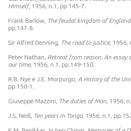
Himself
, 1956, n.1, pp.145-7.
Frank Barlow,
The feudal kingdom of England
pp.147-8.
Sir Alfred Denning,
The road to justice
, 1956, 
Peter Nathan,
Retreat from reason. An essay on
our time
, 1956, n.1, pp.149-150.
R.B. Nye e J.E. Morpurgo,
A History of the Uni
pp.150-1.
Giuseppe Mazzini,
The duties of Man
, 1956, n
J.S. Neill,
Ten years in Tonga
, 1956, n.1, pp.15
K.M. Panikkar,
In two Chinas. Memories of a 